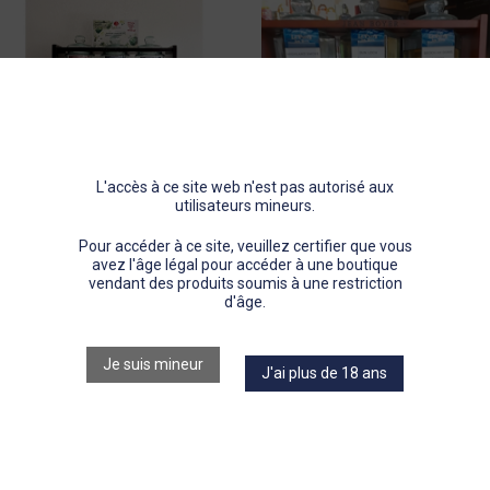
Pastis
Gin
Porto
L'accès à ce site web n'est pas autorisé aux
utilisateurs mineurs.
Autres spiritueux
Pour accéder à ce site, veuillez certifier que vous
avez l'âge légal pour accéder à une boutique
Le Puits Jean Boyer
PUITS 6
PUITS 3
vendant des produits soumis à une restriction
d'âge.
BONBONNIERES
BONBONNIERES
Je suis mineur
J'ai plus de 18 ans