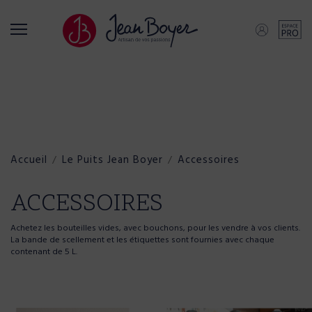
Retour
Retour
Retour
Qui sommes-nous ?
Nos activités
Nos produits
L'entreprise
Embouteilleur indépendant
Scotch Whisky
Accueil
Le Puits Jean Boyer
Accessoires
Historique
Producteur artisanal
Whisky du Monde
ACCESSOIRES
Achetez les bouteilles vides, avec bouchons, pour les vendre à vos clients.
Distributeur
Coffrets
La bande de scellement et les étiquettes sont fournies avec chaque
contenant de 5 L.
Outil de production et logistique
Rhum Rum