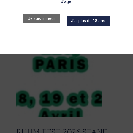
d'âge.
Pastis
Je suis mineur
Gin
J'ai plus de 18 ans
Porto
Autres spiritueux
Le Puits Jean Boyer
RHUM FEST 2026 STAND