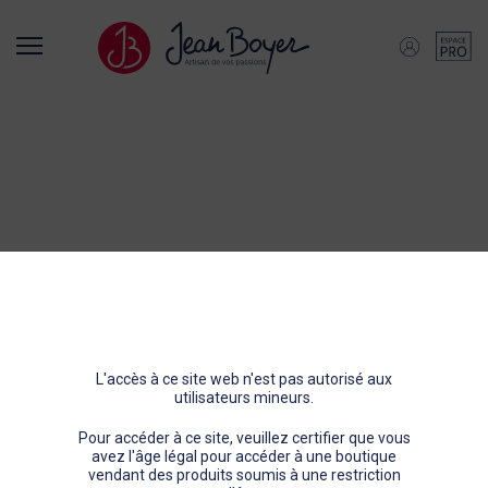
Retour
Retour
Retour
Qui sommes-nous ?
Nos activités
Nos produits
L'entreprise
Embouteilleur indépendant
Scotch Whisky
Historique
Producteur artisanal
Whisky du Monde
NOTRE
Distributeur
Coffrets
ACTUALITÉ
L'accès à ce site web n'est pas autorisé aux
utilisateurs mineurs.
Outil de production et logistique
Rhum Rum
Pour accéder à ce site, veuillez certifier que vous
avez l'âge légal pour accéder à une boutique
vendant des produits soumis à une restriction