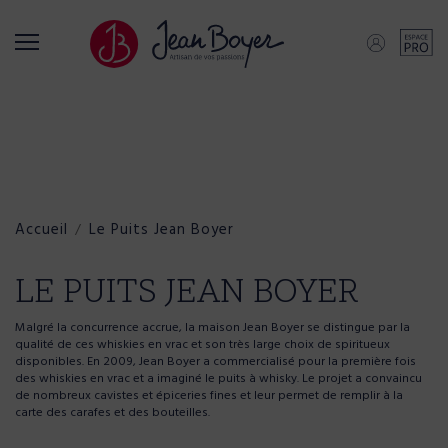
Retour
Retour
Retour
Qui sommes-nous ?
Nos activités
Nos produits
L'entreprise
Embouteilleur indépendant
Scotch Whisky
Accueil
Le Puits Jean Boyer
Historique
Producteur artisanal
Whisky du Monde
LE PUITS JEAN BOYER
Malgré la concurrence accrue, la maison Jean Boyer se distingue par la
Distributeur
Coffrets
qualité de ces whiskies en vrac et son très large choix de spiritueux
disponibles. En 2009, Jean Boyer a commercialisé pour la première fois
des whiskies en vrac et a imaginé le puits à whisky. Le projet a convaincu
Outil de production et logistique
de nombreux cavistes et épiceries fines et leur permet de remplir à la
Rhum Rum
carte des carafes et des bouteilles.