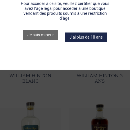
Pastis
Pour accéder à ce site, veuillez certifier que vous
avez l'âge légal pour accéder à une boutique
vendant des produits soumis à une restriction
d'âge.
Gin
Je suis mineur
J'ai plus de 18 ans
Porto
Autres spiritueux
Le Puits Jean Boyer
WILLIAM HINTON
WILLIAM HINTON 3
BLANC
ANS