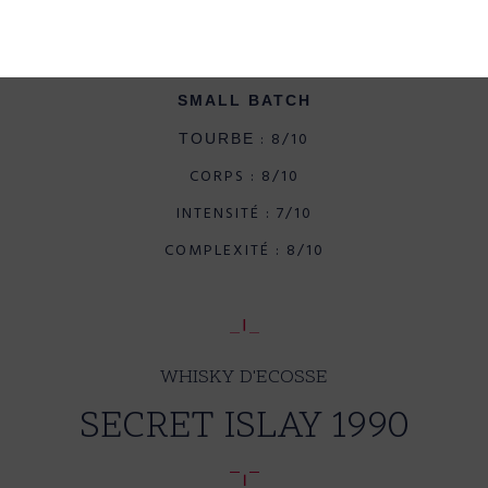
Non filtré à froid
Non coloré
Islay
32 ans
SMALL BATCH
: 8/10
TOURBE
CORPS : 8/10
INTENSITÉ : 7/10
COMPLEXITÉ : 8/10
WHISKY D'ECOSSE
SECRET ISLAY 1990