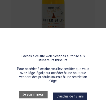
Pastis
Gin
Porto
Autres spiritueux
L'accès à ce site web n'est pas autorisé aux
utilisateurs mineurs.
Le Puits Jean Boyer
1
/
2
Pour accéder à ce site, veuillez certifier que vous
avez l'âge légal pour accéder à une boutique
GIFTED STILLS OF SCOTLAND
vendant des produits soumis à une restriction
SECRET ISLAY 1990
d'âge.
SCOTCH WHISKY SINGLE MALT
Je suis mineur
J'ai plus de 18 ans
50,7% vol
70cl
Avec étui