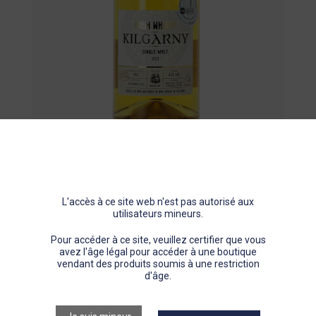
Pastis
Gin
Porto
Autres spiritueux
1
/
2
Le Puits Jean Boyer
L'accès à ce site web n'est pas autorisé aux
IRLANDE
utilisateurs mineurs.
KILGARNY
Pour accéder à ce site, veuillez certifier que vous
avez l'âge légal pour accéder à une boutique
vendant des produits soumis à une restriction
WHISKY IRLANDAIS SINGLE MALT
d'âge.
43% vol
70cl
Avec étui
Non filtré à froid
Non coloré