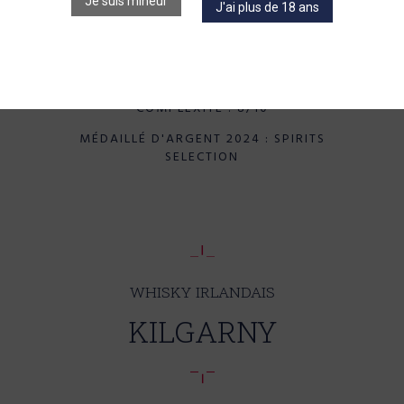
Je suis mineur
J'ai plus de 18 ans
CORPS : 8/10
INTENSITÉ : 8/10
COMPLEXITÉ : 8/10
MÉDAILLÉ D'ARGENT 2024 : SPIRITS
SELECTION
WHISKY IRLANDAIS
KILGARNY