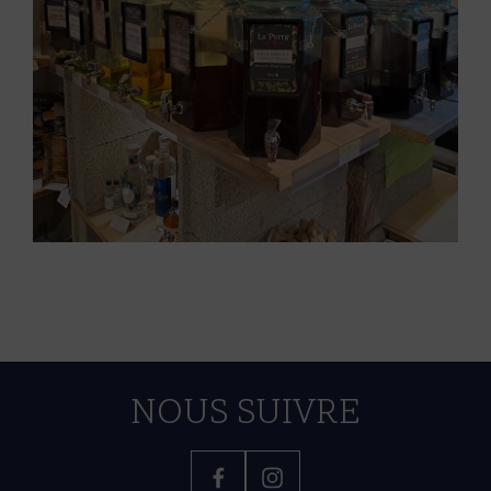
NOUS SUIVRE
Facebook
Instagram