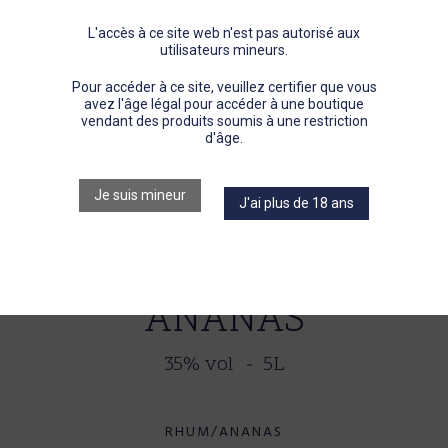
Pastis
L'accès à ce site web n'est pas autorisé aux
utilisateurs mineurs.
Gin
Pour accéder à ce site, veuillez certifier que vous
avez l'âge légal pour accéder à une boutique
vendant des produits soumis à une restriction
Porto
d'âge.
Autres spiritueux
Je suis mineur
J'ai plus de 18 ans
Le Puits Jean Boyer
LE PUITS ARRANGÉ
ANANAS
35% vol
5L
RHUM/ANANAS