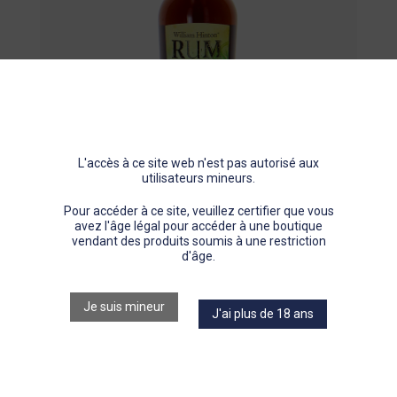
Pastis
Gin
Porto
L'accès à ce site web n'est pas autorisé aux
Autres spiritueux
utilisateurs mineurs.
Pour accéder à ce site, veuillez certifier que vous
avez l'âge légal pour accéder à une boutique
Le Puits Jean Boyer
MADÈRE
vendant des produits soumis à une restriction
WILLIAM HINTON 3
d'âge.
ANS
Je suis mineur
J'ai plus de 18 ans
40% vol
70cl
Madère
Rhum Agricole
3 ans