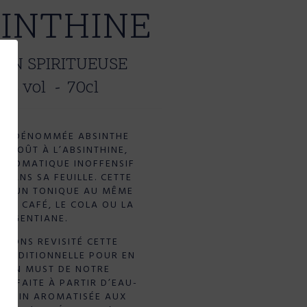
INTHINE
SON SPIRITUEUSE
0% vol
70cl
TE DÉNOMMÉE ABSINTHE
N GOÛT À L’ABSINTHINE,
 AROMATIQUE INOFFENSIF
DANS SA FEUILLE. CETTE
EST UN TONIQUE AU MÊME
E LE CAFÉ, LE COLA OU LA
GENTIANE.
AVONS REVISITÉ CETTE
TRADITIONNELLE POUR EN
E UN MUST DE NOTRE
N. FAITE À PARTIR D’EAU-
DE VIN AROMATISÉE AUX