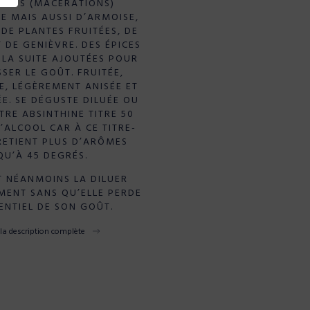
TURES (MACÉRATIONS)
E MAIS AUSSI D’ARMOISE,
 DE PLANTES FRUITÉES, DE
 DE GENIÈVRE. DES ÉPICES
 LA SUITE AJOUTÉES POUR
SER LE GOÛT. FRUITÉE,
E, LÉGÈREMENT ANISÉE ET
E. SE DÉGUSTE DILUÉE OU
TRE ABSINTHINE TITRE 50
’ALCOOL CAR À CE TITRE-
RETIENT PLUS D’ARÔMES
QU’À 45 DEGRÉS.
T NÉANMOINS LA DILUER
ENT SANS QU’ELLE PERDE
SENTIEL DE SON GOÛT.
 la description complète