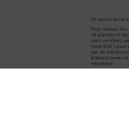
Un pastis qui pr
Pour réaliser nos
78 plantes et épi
sont vérifiées, 
fond d’un cuvon 
sac de macération
d’abord humectée
réhydrater.
Puis elles sont i
éthylique à 96%vo
macérations s’ét
quelques jours e
et d’épices. Les
remuées deux foi
un râteau en bois
Les liquides arom
sont filtrés dans 