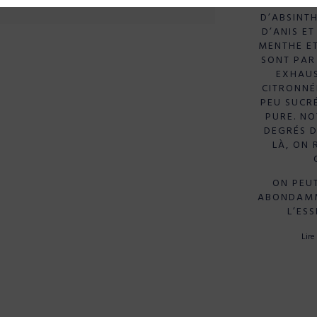
TEIN
D’ABSINTH
D’ANIS ET
MENTHE ET
SONT PAR
EXHAUS
CITRONNÉ
PEU SUCRÉ
PURE. NO
DEGRÉS D
LÀ, ON 
ON PEU
ABONDAMM
L’ES
Lire