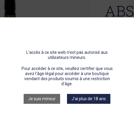
ABS
BOIS
5
L'accès à ce site web n'est pas autorisé aux
utilisateurs mineurs.
LA PLAN
DOIT SO
Pour accéder à ce site, veuillez certifier que vous
ÉLÉMENT
avez l'âge légal pour accéder à une boutique
CONTENU 
vendant des produits soumis à une restriction
PLANTE 
d'âge.
TITRE QU
Je suis mineur
J'ai plus de 18 ans
NOUS 
BOISSON 
FAIR
COLLECTIO
DE-VIE 