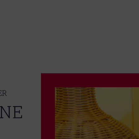
ER
INE