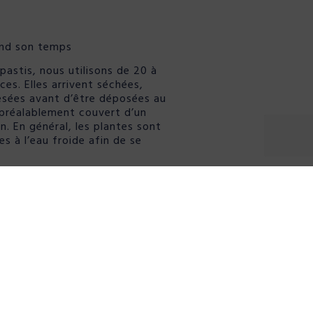
end son temps
 pastis, nous utilisons de 20 à
ces. Elles arrivent séchées,
pesées avant d’être déposées au
préalablement couvert d’un
. En général, les plantes sont
s à l’eau froide afin de se
mmergées dans l’alcool
l, toujours à froid. Ces
alent de quelques heures à
n fonction du type de plantes
 longues macérations sont
s par jour manuellement avec
.
atiques dit aussi teintures
un linge qui retiendra les