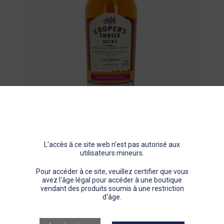
Pastis
Gin
Porto
Autres spiritueux
Le Puits Jean Boyer
THE COOPER’S CHOICE SINGLE MALT
L'accès à ce site web n'est pas autorisé aux
GLEN MORAY 2015
utilisateurs mineurs.
Pour accéder à ce site, veuillez certifier que vous
SCOTCH WHISKY SINGLE MALT
avez l'âge légal pour accéder à une boutique
vendant des produits soumis à une restriction
56,5% vol
70cl
Avec étui
d'âge.
Non filtré à froid
Non coloré
Speyside
Moscatel Finish
8 ans